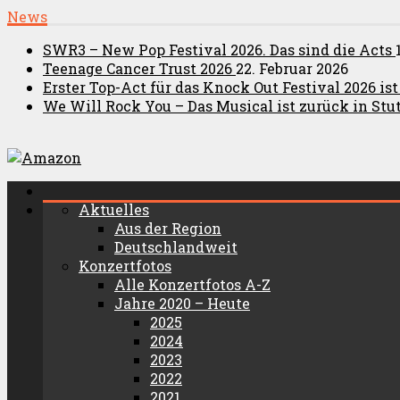
News
SWR3 – New Pop Festival 2026. Das sind die Acts
Teenage Cancer Trust 2026
22. Februar 2026
Erster Top-Act für das Knock Out Festival 2026 is
We Will Rock You – Das Musical ist zurück in Stut
Aktuelles
Aus der Region
Deutschlandweit
Konzertfotos
Alle Konzertfotos A-Z
Jahre 2020 – Heute
2025
2024
2023
2022
2021