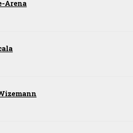
he-Arena
cala
m Wizemann