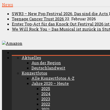
News
SWR3 – New Pop Festival 2026. Das sind die Acts
Teenage Cancer Trust 2026
22. Februar 2026
Erster Top-Act für das Knock Out Festival 2026 is
We Will Rock You – Das Musical ist zurück in Stut
Aktuelles
Aus der Region
Deutschlandweit
Konzertfotos
Alle Konzertfotos A-Z
Jahre 2020 – Heute
2025
2024
2023
2022
2021