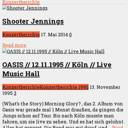
Konzertberichte
Shooter Jennings
Konzertberichte
17. Mai 2014
0
Read more
OASIS // 12.11.1995 // Köln // Live
Music Hall
Konzertberichte
Konzertberichte 1995
13. November
1995
3
(What’s the Story) Morning Glory? , das 2. Album von
Oasis war gerade mal 1 Monat draußen, da gingen die
Jungs schon auf Tour. Bis nach Köln musste man
fahren, um sie live zu sehen. Und es hat sich gelohnt.
Alles hat gepasst. Die Band war gut drauf, und...
Read