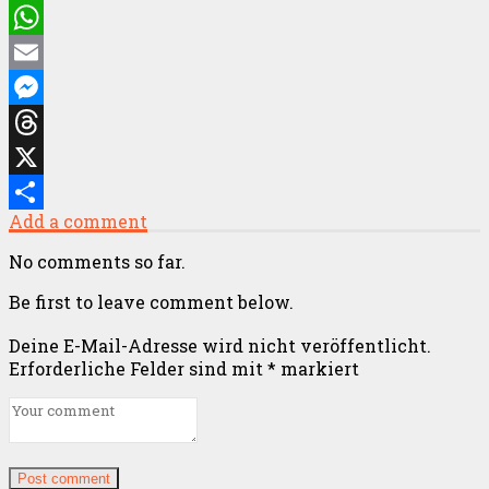
Facebook
WhatsApp
Email
Messenger
Threads
X
Add a comment
Teilen
No comments so far.
Be first to leave comment below.
Deine E-Mail-Adresse wird nicht veröffentlicht.
Erforderliche Felder sind mit
*
markiert
Post comment