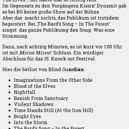
Im Gegensatz zu den Vorgängern Kissin‘ Dynamit gab
es bei BG keine große Show auf der Bühne.
Aber das macht nichts, das Publikum ist trotzdem
begeistert. Bei ‚The Bard’s Song – In The Forest‘
singst das ganze Publikumg den Song. Was eine
Stimmung.
Dann, nach achtzig Minuten, es ist kurz vor 1:00 Uhr
ist mit ‚Mirror Mirror‘ Schluss. Ein würdiger
Abschluss für das 15. Knock out Festival.
Hier die Setlist von Blind Gu
ardian
:
Imaginations From the Other Side
Blood of the Elves
Nightfall
Banish From Sanctuary
Violent Shadows
Time Stands Still (At the Iron Hill)
Bright Eyes
Into the Storm
The Bard’s Song – In the Forest