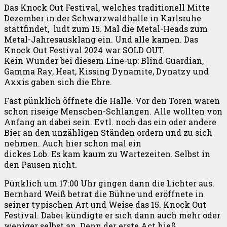
Das Knock Out Festival, welches traditionell Mitte
Dezember in der Schwarzwaldhalle in Karlsruhe
stattfindet, ludt zum 15. Mal die Metal-Heads zum
Metal-Jahresausklang ein. Und alle kamen. Das
Knock Out Festival 2024 war SOLD OUT.
Kein Wunder bei diesem Line-up: Blind Guardian,
Gamma Ray, Heat, Kissing Dynamite, Dynatzy und
Axxis gaben sich die Ehre.
Fast pünklich öffnete die Halle. Vor den Toren waren
schon riseige Menschen-Schlangen. Alle wollten von
Anfang an dabei sein. Evtl. noch das ein oder andere
Bier an den unzähligen Ständen ordern und zu sich
nehmen. Auch hier schon mal ein
dickes Lob. Es kam kaum zu Wartezeiten. Selbst in
den Pausen nicht.
Pünklich um 17:00 Uhr gingen dann die Lichter aus.
Bernhard Weiß betrat die Bühne und eröffnete in
seiner typischen Art und Weise das 15. Knock Out
Festival. Dabei kündigte er sich dann auch mehr oder
weniger selbst an. Denn der erste Act hieß