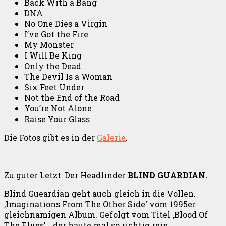
Back With a Bang
DNA
No One Dies a Virgin
I’ve Got the Fire
My Monster
I Will Be King
Only the Dead
The Devil Is a Woman
Six Feet Under
Not the End of the Road
You’re Not Alone
Raise Your Glass
Die Fotos gibt es in der
Galerie
.
Zu guter Letzt: Der Headlinder
BLIND GUARDIAN.
Blind Gueardian geht auch gleich in die Vollen.
‚Imaginations From The Other Side‘ vom 1995er
gleichnamigen Album. Gefolgt vom Titel ‚Blood Of
The Elves’….der haute mal so richtig rein.