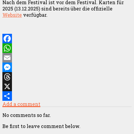
Nach dem Festival ist vor dem Festival. Karten für
2025 (13.12.2025) sind bereits über die offizielle
Website
verfügbar.
Facebook
WhatsApp
Email
Messenger
Threads
X
Add a comment
Teilen
No comments so far.
Be first to leave comment below.