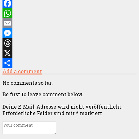
Facebook
WhatsApp
Email
Messenger
Threads
X
Add a comment
Teilen
No comments so far.
Be first to leave comment below.
Deine E-Mail-Adresse wird nicht veröffentlicht.
Erforderliche Felder sind mit
*
markiert