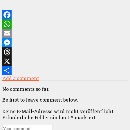
Facebook
WhatsApp
Email
Messenger
Threads
X
Add a comment
Teilen
No comments so far.
Be first to leave comment below.
Deine E-Mail-Adresse wird nicht veröffentlicht.
Erforderliche Felder sind mit
*
markiert