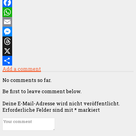
Facebook
WhatsApp
Email
Messenger
Threads
X
Add a comment
Teilen
No comments so far.
Be first to leave comment below.
Deine E-Mail-Adresse wird nicht veröffentlicht.
Erforderliche Felder sind mit
*
markiert