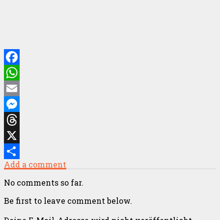
Facebook
WhatsApp
Email
Messenger
Threads
X
Add a comment
Teilen
No comments so far.
Be first to leave comment below.