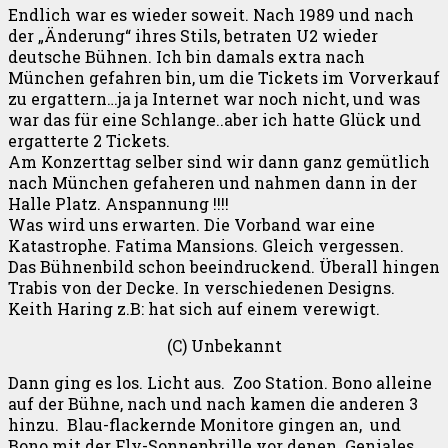
Endlich war es wieder soweit. Nach 1989 und nach
der „Änderung“ ihres Stils, betraten U2 wieder
deutsche Bühnen. Ich bin damals extra nach
München gefahren bin, um die Tickets im Vorverkauf
zu ergattern…ja ja Internet war noch nicht, und was
war das für eine Schlange..aber ich hatte Glück und
ergatterte 2 Tickets.
Am Konzerttag selber sind wir dann ganz gemütlich
nach München gefaheren und nahmen dann in der
Halle Platz. Anspannung !!!!
Was wird uns erwarten. Die Vorband war eine
Katastrophe. Fatima Mansions. Gleich vergessen.
Das Bühnenbild schon beeindruckend. Überall hingen
Trabis von der Decke. In verschiedenen Designs.
Keith Haring z.B: hat sich auf einem verewigt.
(C) Unbekannt
Dann ging es los. Licht aus. Zoo Station. Bono alleine
auf der Bühne, nach und nach kamen die anderen 3
hinzu. Blau-flackernde Monitore gingen an, und
Bono mit der Fly-Sonnenbrille vor denen. Geniales